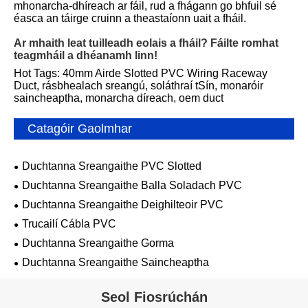
mhonarcha-dhíreach ar fáil, rud a fhágann go bhfuil sé
éasca an táirge cruinn a theastaíonn uait a fháil.
Ar mhaith leat tuilleadh eolais a fháil? Fáilte romhat
teagmháil a dhéanamh linn!
Hot Tags: 40mm Airde Slotted PVC Wiring Raceway
Duct, rásbhealach sreangú, soláthraí tSín, monaróir
saincheaptha, monarcha díreach, oem duct
Catagóir Gaolmhar
Duchtanna Sreangaithe PVC Slotted
Duchtanna Sreangaithe Balla Soladach PVC
Duchtanna Sreangaithe Deighilteoir PVC
Trucailí Cábla PVC
Duchtanna Sreangaithe Gorma
Duchtanna Sreangaithe Saincheaptha
Seol Fiosrúchán