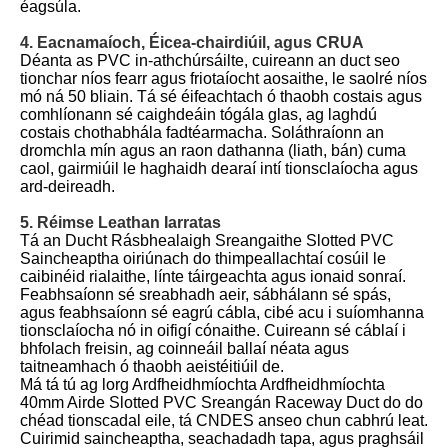
éagsúla.
4. Eacnamaíoch, Éicea-chairdiúil, agus CRUA
Déanta as PVC in-athchúrsáilte, cuireann an duct seo
tionchar níos fearr agus friotaíocht aosaithe, le saolré níos
mó ná 50 bliain. Tá sé éifeachtach ó thaobh costais agus
comhlíonann sé caighdeáin tógála glas, ag laghdú
costais chothabhála fadtéarmacha. Soláthraíonn an
dromchla mín agus an raon dathanna (liath, bán) cuma
caol, gairmiúil le haghaidh dearaí intí tionsclaíocha agus
ard-deireadh.
5. Réimse Leathan Iarratas
Tá an Ducht Rásbhealaigh Sreangaithe Slotted PVC
Saincheaptha oiriúnach do thimpeallachtaí cosúil le
caibinéid rialaithe, línte táirgeachta agus ionaid sonraí.
Feabhsaíonn sé sreabhadh aeir, sábhálann sé spás,
agus feabhsaíonn sé eagrú cábla, cibé acu i suíomhanna
tionsclaíocha nó in oifigí cónaithe. Cuireann sé cáblaí i
bhfolach freisin, ag coinneáil ballaí néata agus
taitneamhach ó thaobh aeistéitiúil de.
Má tá tú ag lorg Ardfheidhmíochta Ardfheidhmíochta
40mm Airde Slotted PVC Sreangán Raceway Duct do do
chéad tionscadal eile, tá CNDES anseo chun cabhrú leat.
Cuirimid saincheaptha, seachadadh tapa, agus praghsáil