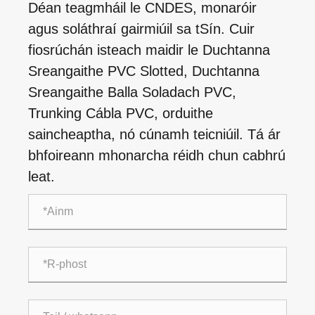
Déan teagmháil le CNDES, monaróir
agus soláthraí gairmiúil sa tSín. Cuir
fiosrúchán isteach maidir le Duchtanna
Sreangaithe PVC Slotted, Duchtanna
Sreangaithe Balla Soladach PVC,
Trunking Cábla PVC, orduithe
saincheaptha, nó cúnamh teicniúil. Tá ár
bhfoireann mhonarcha réidh chun cabhrú
leat.