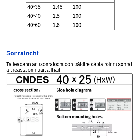
40*35
1.45
100
40*40
1.5
100
40*60
1.6
100
Sonraíocht
Taifeadann an tsonraíocht don tráidire cábla roinnt sonraí
a theastaíonn uait a fháil.