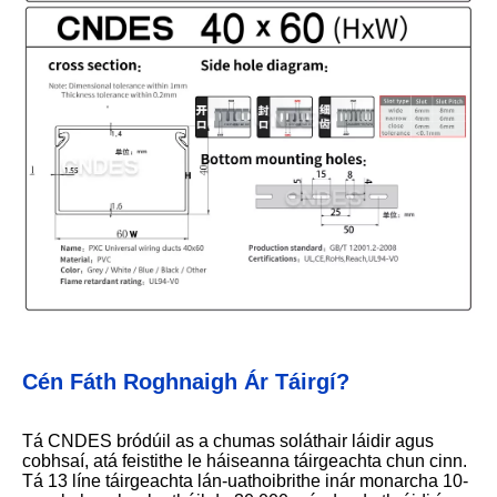
Cén Fáth Roghnaigh Ár Táirgí?
Tá CNDES bródúil as a chumas soláthair láidir agus
cobhsaí, atá feistithe le háiseanna táirgeachta chun cinn.
Tá 13 líne táirgeachta lán-uathoibrithe inár monarcha 10-