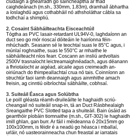
clúdaigh a ghearradh go saincheaptha ar fhad
caighdeánach (m.sh., 330mm, 1.83m), dramhaíl ábhartha
a íoslaghdú agus cothabháil nó athsholáthar cábla sa
todhchaí a shimpliú.
2. Cosaint Sábháilteachta Eisceachtúil
Tógtha as PVC lasair-retardant UL94V-0, laghdaíonn an
duct seo go mór rioscaí dóiteáin le hairíonna féin-
mhúchadh. Seasann sé le teochtaí suas le 85°C agus, i
múnlaí roghnaithe, suas le 550°C ar mhaithe le
sábháilteacht níos fearr. Coscann an insliú ardvoltais
2500V trasnaíocht leictreamaighnéadach, agus déanann
a fhriotaíocht ar aigéad, alcaile agus creimeadh an-
oiriúnach do thimpeallachtaí crua nó tais. Coinníonn an
struchtúr faoi iamh deannaigh agus ainmhithe amach
freisin, ag cinntiú oibríochtaí sábháilte, cobhsaí.
3. Suiteáil Éasca agus Solúbtha
Le poill gléasta réamh-druileáilte le haghaidh scriú-
cheangail nó suiteáil snap-in, tá an Duct Rásbhealaigh
Sreangaithe PVC Slotted tapa a shuiteáil. Bain úsáid as
gearrthóir píobáin tiomnaithe (m.sh., GIT-302) le haghaidh
imill ghlan, gan burr. Ar fáil i méideanna ó 20x15mm go
100x100mm, is féidir é a neadú go héasca i mballaí,
urláir, nó uasteorainneacha chun freastal ar iarratais