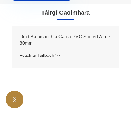
Táirgí Gaolmhara
Duct Bainistíochta Cábla PVC Slotted Airde
30mm
Féach ar Tuilleadh >>

