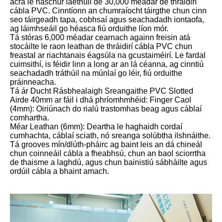
acra le haschur laethúil de 30,000 méadar de thráidirí
cábla PVC. Cinntíonn an chumraíocht táirgthe chun cinn
seo táirgeadh tapa, cobhsaí agus seachadadh iontaofa,
ag láimhseáil go héasca fiú orduithe líon mór.
Tá stóras 6,000 méadar cearnach againn freisin atá
stocáilte le raon leathan de thráidirí cábla PVC chun
freastal ar riachtanais éagsúla na gcustaiméirí. Le fardal
cuimsithí, is féidir linn a long ar an lá céanna, ag cinntiú
seachadadh tráthúil na múnlaí go léir, fiú orduithe
práinneacha.
Tá ár Ducht Rásbhealaigh Sreangaithe PVC Slotted
Airde 40mm ar fáil i dhá phríomhmhéid: Finger Caol
(4mm): Oiriúnach do rialú trastomhas beag agus cáblaí
comhartha.
Méar Leathan (6mm): Deartha le haghaidh cordaí
cumhachta, cáblaí sciath, nó sreanga solúbtha ilshnáithe.
Tá grooves mín/dlúth-pháirc ag baint leis an dá chineál
chun coinneáil cábla a fheabhsú, chun an baol sciorrtha
de thaisme a laghdú, agus chun bainistiú sábháilte agus
ordúil cábla a bhaint amach.