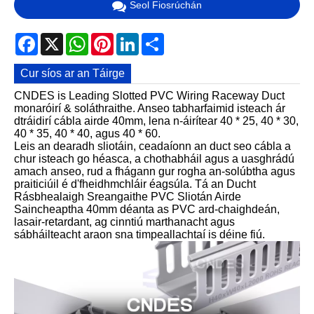
Seol Fiosrúchán
Facebook
X
WhatsApp
Pinterest
LinkedIn
Share
Cur síos ar an Táirge
CNDES is Leading Slotted PVC Wiring Raceway Duct
monaróirí & soláthraithe. Anseo tabharfaimid isteach ár
dtráidirí cábla airde 40mm, lena n-áirítear 40 * 25, 40 * 30,
40 * 35, 40 * 40, agus 40 * 60.
Leis an dearadh sliotáin, ceadaíonn an duct seo cábla a
chur isteach go héasca, a chothabháil agus a uasghrádú
amach anseo, rud a fhágann gur rogha an-solúbtha agus
praiticiúil é d'fheidhmchláir éagsúla. Tá an Ducht
Rásbhealaigh Sreangaithe PVC Sliotán Airde
Saincheaptha 40mm déanta as PVC ard-chaighdeán,
lasair-retardant, ag cinntiú marthanacht agus
sábháilteacht araon sna timpeallachtaí is déine fiú.