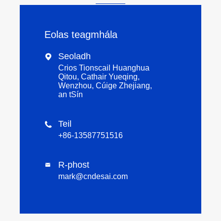
Eolas teagmhála
Seoladh

Crios Tionscail Huanghua
Qitou, Cathair Yueqing,
Wenzhou, Cúige Zhejiang,
an tSín
Teil

+86-13587751516
R-phost

mark@cndesai.com