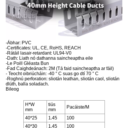
-Ábhar: PVC
-Certificates: UL, CE, RoHS, REACH
-Rátáil lasair-retardant: UL94-V0
-Dath: Liath nó dathanna saincheaptha eile
-Le Poill Gléasta Bun
-Fad Caighdeánach: 2M (Tá faid saincheaptha ar fáil)
- Teocht oibriúcháin: -40 ° C suas go dtí 70 ° C
-Roghnú perforation: sliotán leathan, sliotán caol, sliotán
dlúth, balla soladach.
Bileog
H*W
tiús
Pacáiste/M
mm
mm
40*25
1.45
100
40*30
1.45
100