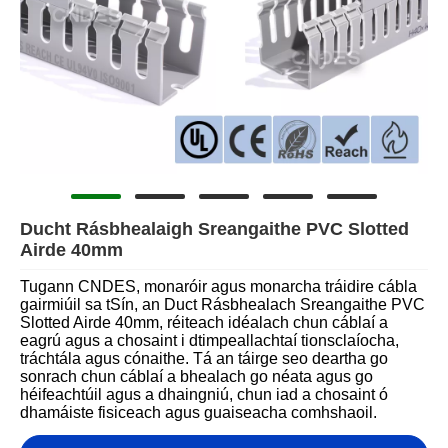
Ducht Rásbhealaigh Sreangaithe PVC Slotted
Airde 40mm
Tugann CNDES, monaróir agus monarcha tráidire cábla
gairmiúil sa tSín, an Duct Rásbhealach Sreangaithe PVC
Slotted Airde 40mm, réiteach idéalach chun cáblaí a
eagrú agus a chosaint i dtimpeallachtaí tionsclaíocha,
tráchtála agus cónaithe. Tá an táirge seo deartha go
sonrach chun cáblaí a bhealach go néata agus go
héifeachtúil agus a dhaingniú, chun iad a chosaint ó
dhamáiste fisiceach agus guaiseacha comhshaoil.