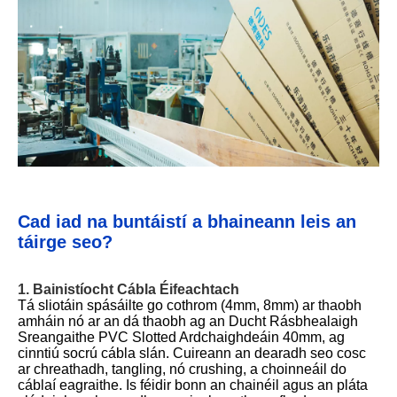
Cad iad na buntáistí a bhaineann leis an
táirge seo?
1. Bainistíocht Cábla Éifeachtach
Tá sliotáin spásáilte go cothrom (4mm, 8mm) ar thaobh
amháin nó ar an dá thaobh ag an Ducht Rásbhealaigh
Sreangaithe PVC Slotted Ardchaighdeáin 40mm, ag
cinntiú socrú cábla slán. Cuireann an dearadh seo cosc ​​​​
ar chreathadh, tangling, nó crushing, a choinneáil do
cáblaí eagraithe. Is féidir bonn an chainéil agus an pláta