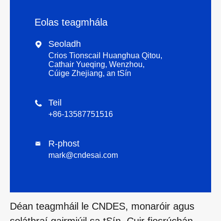
Eolas teagmhála
Seoladh

Crios Tionscail Huanghua Qitou,
Cathair Yueqing, Wenzhou,
Cúige Zhejiang, an tSín
Teil

+86-13587751516
R-phost

mark@cndesai.com
Déan teagmháil le CNDES, monaróir agus
soláthraí gairmiúil sa tSín. Cuir fiosrúchán