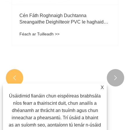
Cén Fáth Roghnaigh Duchtanna
Sreangaithe Deighilteoir PVC le haghaidh
Ródú Cábla Níos Glaine agus Níos
Féach ar Tuilleadh >>
Sábháilte?


X
Úsáidimid fianáin chun eispéireas brabhsála
níos fearr a thairiscint duit, chun anailís a
dhéanamh ar thrácht an tsuímh agus chun
inneachar a phearsantú. Trí úsáid a bhaint
as an suíomh seo, aontaíonn tú lenár n-úsáid