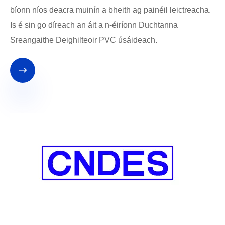
bíonn níos deacra muinín a bheith ag painéil leictreacha.
Is é sin go díreach an áit a n-éiríonn Duchtanna
Sreangaithe Deighilteoir PVC úsáideach.
