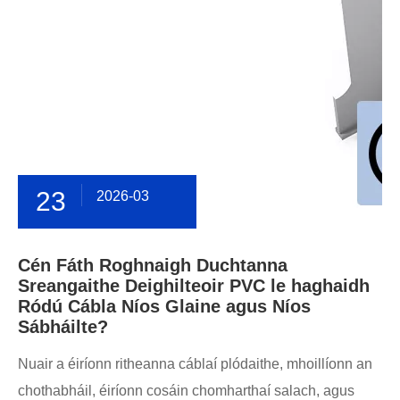
23
2026-03
Cén Fáth Roghnaigh Duchtanna
Sreangaithe Deighilteoir PVC le haghaidh
Ródú Cábla Níos Glaine agus Níos
Sábháilte?
Nuair a éiríonn ritheanna cáblaí plódaithe, mhoillíonn an
chothabháil, éiríonn cosáin chomharthaí salach, agus