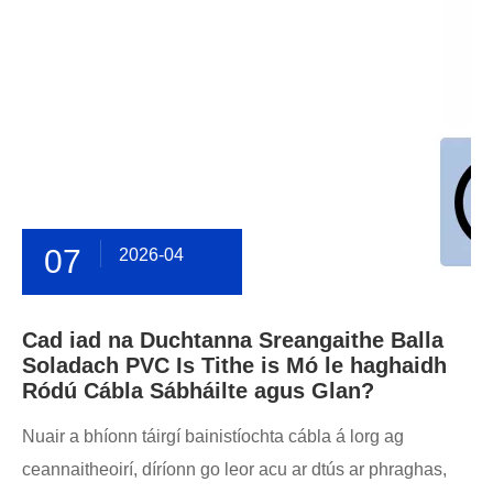
07
2026-04
Cad iad na Duchtanna Sreangaithe Balla
Soladach PVC Is Tithe is Mó le haghaidh
Ródú Cábla Sábháilte agus Glan?
Nuair a bhíonn táirgí bainistíochta cábla á lorg ag
ceannaitheoirí, díríonn go leor acu ar dtús ar phraghas,