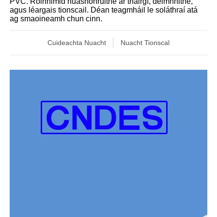
PVC. Roinnimid nuashonruithe ar tháirgí, deimhnithe,
agus léargais tionscail. Déan teagmháil le soláthraí atá
ag smaoineamh chun cinn.
Cuideachta Nuacht
Nuacht Tionscal