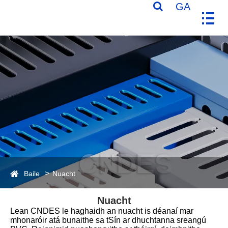
GA
Baile
Nuacht
Nuacht
Lean CNDES le haghaidh an nuacht is déanaí mar
mhonaróir atá bunaithe sa tSín ar dhuchtanna sreangú