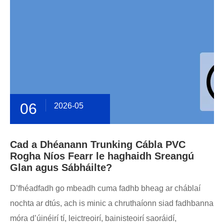
06
2026-05
Cad a Dhéanann Trunking Cábla PVC
Rogha Níos Fearr le haghaidh Sreangú
Glan agus Sábháilte?
D’fhéadfadh go mbeadh cuma fadhb bheag ar cháblaí
nochta ar dtús, ach is minic a chruthaíonn siad fadhbanna
móra d’úinéirí tí, leictreoirí, bainisteoirí saoráidí,