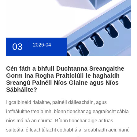
03
2026-04
Cén fáth a bhfuil Duchtanna Sreangaithe
Gorm ina Rogha Praiticiúil le haghaidh
Sreangú Painéil Níos Glaine agus Níos
Sábháilte?
I gcaibinéid rialaithe, painéil dáileacháin, agus
imfháluithe trealaimh, bíonn tionchar ag eagraíocht cábla
níos mó ná an chuma. Bíonn tionchar aige ar luas
suiteála, éifeachtúlacht cothabhála, sreabhadh aeir, rianú