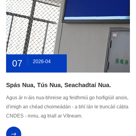
07
2026-04
Spás Nua, Tús Nua, Seachadtaí Nua.
Agus ár n-áis nua-bhreise ag feidhmiú go hoifigiúil anois,
d'imigh an chéad choimeádán - a bhí lán le truncáil cábla
CNDES - inniu, ag triall ar Vítneam.
