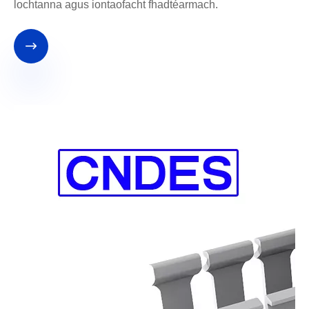
lochtanna agus iontaofacht fhadtéarmach.
