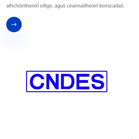
athchóiritheoirí oifige, agus ceannaitheoirí tionscadail.
