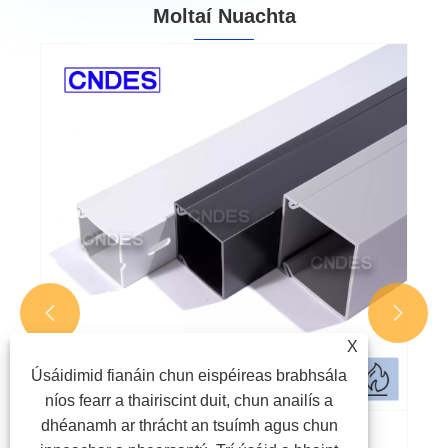
Moltaí Nuachta


X
Úsáidimid fianáin chun eispéireas brabhsála
níos fearr a thairiscint duit, chun anailís a
dhéanamh ar thrácht an tsuímh agus chun
Cad iad na Duchtanna Sreangaithe Balla