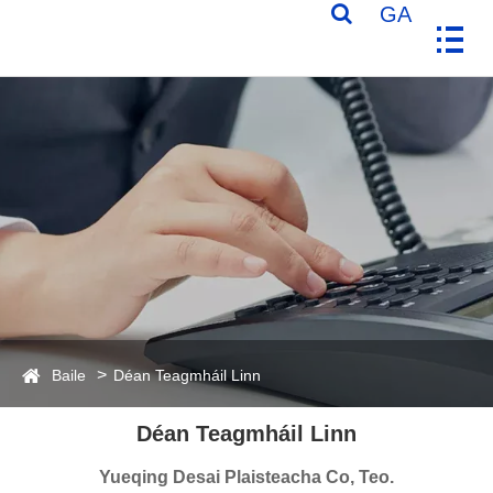
GA
Baile
Déan Teagmháil Linn
Déan Teagmháil Linn
Yueqing Desai Plaisteacha Co, Teo.