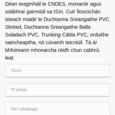
Déan teagmháil le CNDES, monaróir agus
soláthraí gairmiúil sa tSín. Cuir fiosrúchán
isteach maidir le Duchtanna Sreangaithe PVC
Slotted, Duchtanna Sreangaithe Balla
Soladach PVC, Trunking Cábla PVC, orduithe
saincheaptha, nó cúnamh teicniúil. Tá ár
bhfoireann mhonarcha réidh chun cabhrú
leat.