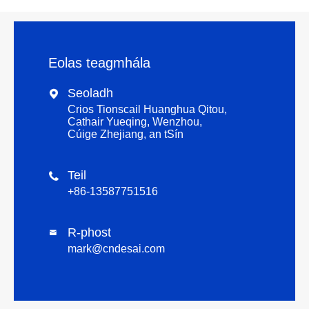
Eolas teagmhála
Seoladh

Crios Tionscail Huanghua Qitou,
Cathair Yueqing, Wenzhou,
Cúige Zhejiang, an tSín
Teil

+86-13587751516
R-phost

mark@cndesai.com