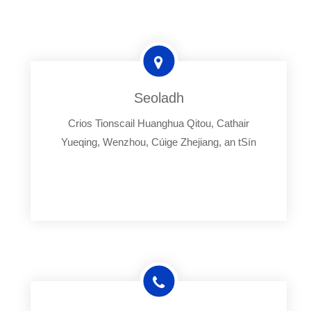
Seoladh
Crios Tionscail Huanghua Qitou, Cathair
Yueqing, Wenzhou, Cúige Zhejiang, an tSín